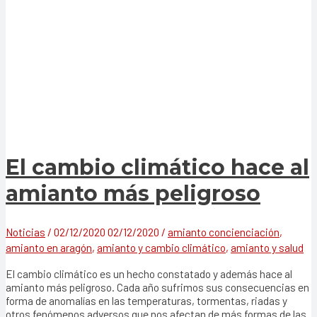
El cambio climático hace al
amianto más peligroso
Noticias
/
02/12/2020
02/12/2020
/
amianto concienciación
,
amianto en aragón
,
amianto y cambio climático
,
amianto y salud
El cambio climático es un hecho constatado y además hace al
amianto más peligroso. Cada año sufrimos sus consecuencias en
forma de anomalías en las temperaturas, tormentas, riadas y
otros fenómenos adversos que nos afectan de más formas de las